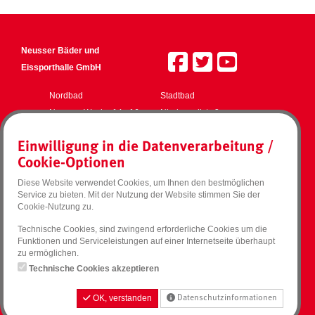
Neusser Bäder und
Eissporthalle GmbH
Nordbad
Stadtbad
Neusser Weyhe 14 - 16
Niederwallstr. 3
41462 Neuss
41460 Neuss
Einwilligung in die Datenverarbeitung /
Südbad
Eissporthalle
Cookie-Optionen
Jakob-Koch-Str. 1
Jakob-Koch-Str. 1
41466 Neuss
41466 Neuss
Diese Website verwendet Cookies, um Ihnen den bestmöglichen
Service zu bieten. Mit der Nutzung der Website stimmen Sie der
Social Media
Zahlmethoden
Impressum
Cookie-Nutzung zu.
Geldwertkarte
Facebook
AGB
Technische Cookies, sind zwingend erforderliche Cookies um die
MasterCard
Twitter
Datenschutzhinweise
Funktionen und Serviceleistungen auf einer Internetseite überhaupt
PayPal
Instagram
Widerrufsformular
zu ermöglichen.
Visa
YouTube
Technische Cookies akzeptieren
Haus- und Badeordnung
Haus- und Eislaufordnung
OK, verstanden
Datenschutzinformationen
Barrierefreiheit